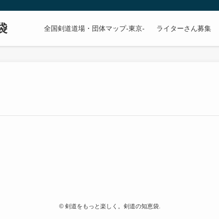
袋
全国剣道道場・団体マップ-東京-
ライターさん募集
©
剣道をもっと楽しく。剣道の知恵袋.