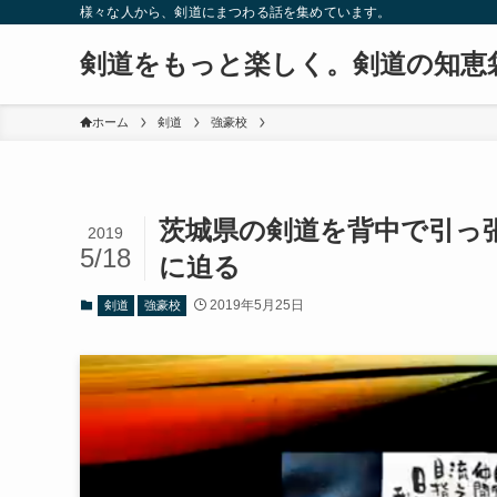
様々な人から、剣道にまつわる話を集めています。
剣道をもっと楽しく。剣道の知恵
ホーム
剣道
強豪校
茨城県の剣道を背中で引っ
2019
5/18
に迫る
2019年5月25日
剣道
強豪校