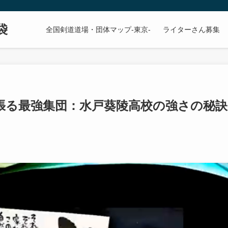
袋
全国剣道道場・団体マップ-東京-
ライターさん募集
張る最強集団：水戸葵陵高校の強さの秘訣