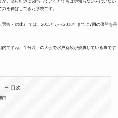
うか。高校剣道に関わっている方でもはや知らない人はいない
て力を伸ばしてきた学校です。
抜・総体） では、2013年から2018年までに7回の優勝を果
倒的ですね。半分以上の大会で水戸葵陵が優勝している事です
目次
理由